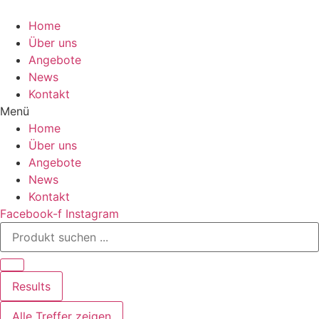
Zum
Inhalt
Home
wechseln
Über uns
Angebote
News
Kontakt
Menü
Home
Über uns
Angebote
News
Kontakt
Facebook-f
Instagram
Search
...
Results
Alle Treffer zeigen